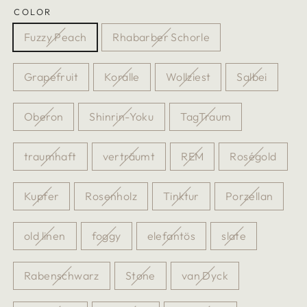
COLOR
Fuzzy Peach
Rhabarber Schorle
Grapefruit
Koralle
Wollziest
Salbei
Oberon
Shinrin-Yoku
TagTraum
traumhaft
verträumt
REM
Roségold
Kupfer
Rosenholz
Tinktur
Porzellan
old linen
foggy
elefantös
slate
Rabenschwarz
Stone
van Dyck