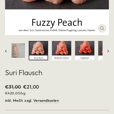
Schlie
(Esc)
Suri Flausch
Normaler
€31,00
Sonderpreis
€21,00
Preis
€420,00
/
kg
inkl. MwSt. zzgl.
Versandkosten