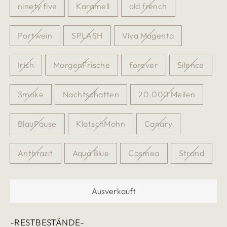
ninety five
Karamell
old french
Portwein
SPLASH
Viva Magenta
Irish
MorgenFrische
forever
Silence
Smoke
Nachtschatten
20.000 Meilen
BlauPause
KlatschMohn
Canary
Anthrazit
Aqua Blue
Cosmea
Strand
Ausverkauft
-RESTBESTÄNDE-