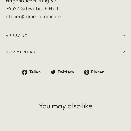
Hagenbacher Ring 32
74523 Schwäbisch Hall
atelier@mme-benoir.de
VERSAND
KOMMENTAR
Auf
Auf
Auf
Teilen
Twittern
Pinnen
Facebook
Twitter
Pinterest
teilen
twittern
pinnen
You may also like
AUSVERKAUFT