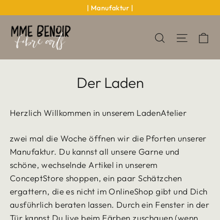
Direkt
| Manufaktur |
zum
Inhalt
Ei
Seitenn
Suche
Der Laden
Herzlich Willkommen in unserem LadenAtelier
zwei mal die Woche öffnen wir die Pforten unserer
Manufaktur. Du kannst all unsere Garne und
schöne, wechselnde Artikel in unserem
ConceptStore shoppen, ein paar Schätzchen
ergattern, die es nicht im OnlineShop gibt und Dich
ausführlich beraten lassen. Durch ein Fenster in der
Tür kannst Du live beim Färben zuschauen (wenn