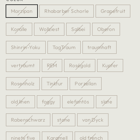
Marzipan
Rhabarber Schorle
Grapefruit
Koralle
Wollziest
Salbei
Oberon
Shinrin-Yoku
TagTraum
traumhaft
verträumt
REM
Roségold
Kupfer
Rosenholz
Tinktur
Porzellan
old linen
foggy
elefantös
slate
Rabenschwarz
stone
van Dyck
ninety five
Karamell
old french