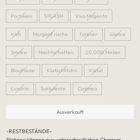
Portwein
SPLASH
Viva Magenta
Irish
MorgenFrische
forever
Silence
Smoke
Nachtschatten
20.000 Meilen
BlauPause
KlatschMohn
Kiesel
Lunaria
Sukkulente
Cosmea
Ausverkauft
-RESTBESTÄNDE-
Stränge können aus unterschiedlichen Chargen