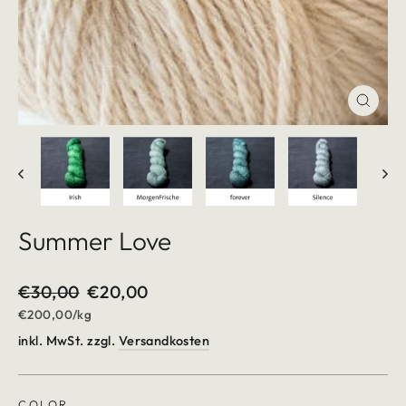
Schlie
(Esc)
Summer Love
Normaler
€30,00
Sonderpreis
€20,00
Preis
€200,00
/
kg
inkl. MwSt. zzgl.
Versandkosten
COLOR