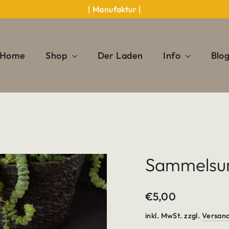
| Manufaktur |
Home
Shop
Der Laden
Info
Blo
Sammelsur
Normaler
€5,00
Preis
inkl. MwSt. zzgl.
Versan