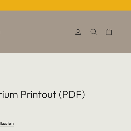
Einkau
Einloggen
Suche
g
ium Printout (PDF)
dkosten