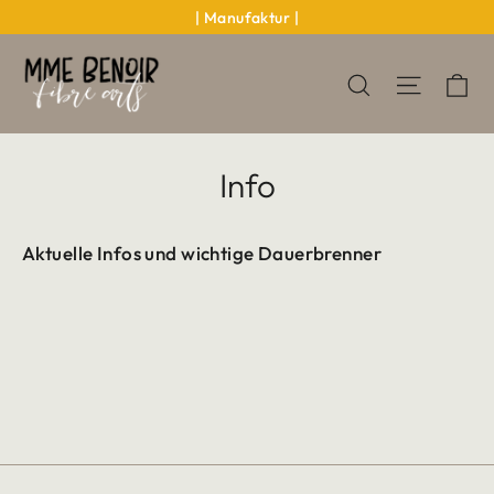
Direkt
| Manufaktur |
zum
Inhalt
Ei
Seitenn
Suche
Info
Aktuelle Infos und wichtige Dauerbrenner