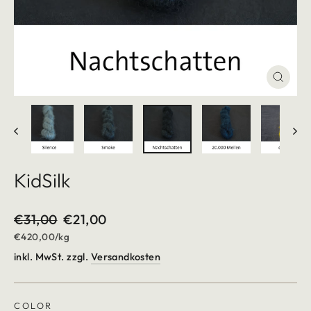
Schlie
(Esc)
KidSilk
Normaler
€31,00
Sonderpreis
€21,00
Preis
€420,00
/
kg
inkl. MwSt. zzgl.
Versandkosten
COLOR