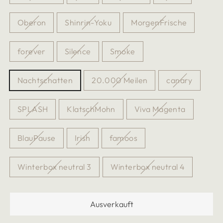
Oberon
Shinrin-Yoku
MorgenFrische
forever
Silence
Smoke
Nachtschatten
20.000 Meilen
canary
SPLASH
KlatschMohn
Viva Magenta
BlauPause
Irish
famoos
Winterbox neutral 3
Winterbox neutral 4
Ausverkauft