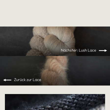
Preis
€420,00/kg
Nächster: Lush Lace
Zurück zur Lace