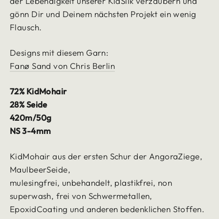
der Lebendigkeit unserer KidSilk verzaubern und
gönn Dir und Deinem nächsten Projekt ein wenig
Flausch.
Designs mit diesem Garn:
Fanø Sand von Chris Berlin
72% KidMohair
28% Seide
420m/50g
NS 3-4mm
KidMohair aus der ersten Schur der AngoraZiege,
MaulbeerSeide,
mulesingfrei, unbehandelt, plastikfrei, non
superwash, frei von Schwermetallen,
EpoxidCoating und anderen bedenklichen Stoffen.