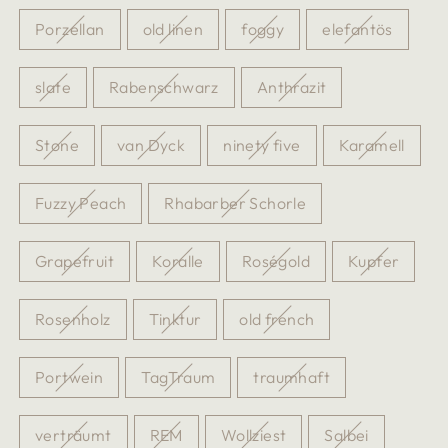
Porzellan
old linen
foggy
elefantös
slate
Rabenschwarz
Anthrazit
Stone
van Dyck
ninety five
Karamell
Fuzzy Peach
Rhabarber Schorle
Grapefruit
Koralle
Roségold
Kupfer
Rosenholz
Tinktur
old french
Portwein
TagTraum
traumhaft
verträumt
REM
Wollziest
Salbei