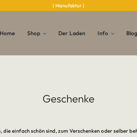
| Manufaktur |
Home
Shop
Der Laden
Info
Blo
Geschenke
, die einfach schön sind, zum Verschenken oder selber be